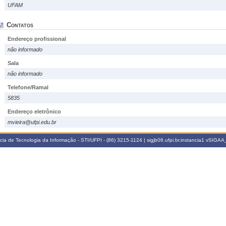
UFAM
Contatos
Endereço profissional
não informado
Sala
não informado
Telefone/Ramal
5835
Endereço eletrônico
mvieira@ufpi.edu.br
a de Tecnologia da Informação - STI/UFPI - (86) 3215-1124 | sigjb06.ufpi.br.instancia1
vSIGAA_