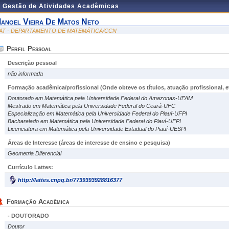
e Gestão de Atividades Acadêmicas
anoel Vieira De Matos Neto
AT - DEPARTAMENTO DE MATEMÁTICA/CCN
Perfil Pessoal
Descrição pessoal
não informada
Formação acadêmica/profissional (Onde obteve os títulos, atuação profissional, et
Doutorado em Matemática pela Universidade Federal do Amazonas-UFAM
Mestrado em Matemática pela Universidade Federal do Ceará-UFC
Especialização em Matemática pela Universidade Federal do Piauí-UFPI
Bacharelado em Matemática pela Universidade Federal do Piauí-UFPI
Licenciatura em Matemática pela Universidade Estadual do Piauí-UESPI
Áreas de Interesse
(áreas de interesse de ensino e pesquisa)
Geometria Diferencial
Currículo Lattes:
http://lattes.cnpq.br/7739393928816377
Formação Acadêmica
- DOUTORADO
Doutor