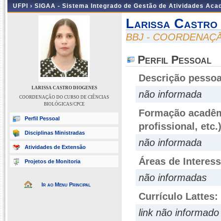
UFPI ›
SIGAA - Sistema Integrado de Gestão de Atividades Ac
Larissa Castro
BBJ - COORDENAÇÃ
Perfil Pessoal
Descrição pessoa
LARISSA CASTRO DIOGENES
não informada
COORDENAÇÃO DO CURSO DE CIÊNCIAS
BIOLÓGICAS/CPCE
Formação acadêmi
Perfil Pessoal
profissional, etc.
Disciplinas Ministradas
não informada
Atividades de Extensão
Áreas de Interes
Projetos de Monitoria
não informadas
Ir ao Menu Principal
Currículo Lattes:
link não informado