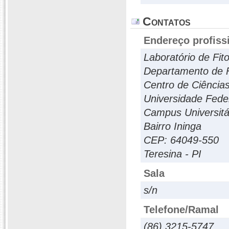
Contatos
Endereço profiss
Laboratório de Fit
Departamento de F
Centro de Ciência
Universidade Feder
Campus Universitár
Bairro Ininga
CEP: 64049-550
Teresina - PI
Sala
s/n
Telefone/Ramal
(86) 3215-5747