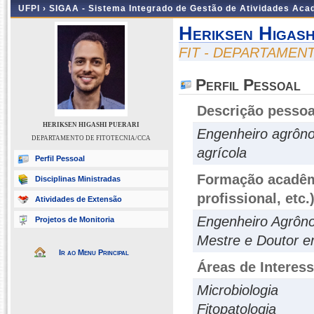
UFPI ›
SIGAA - Sistema Integrado de Gestão de Atividades Ac
Heriksen Higash
FIT - DEPARTAMEN
Perfil Pessoal
Descrição pessoa
HERIKSEN HIGASHI PUERARI
Engenheiro agrônom
DEPARTAMENTO DE FITOTECNIA/CCA
agrícola
Perfil Pessoal
Formação acadêmi
Disciplinas Ministradas
profissional, etc.
Atividades de Extensão
Engenheiro Agrô
Projetos de Monitoria
Mestre e Doutor 
Ir ao Menu Principal
Áreas de Interes
Microbiologia
Fitopatologia