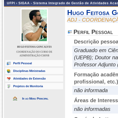
UFPI ›
SIGAA - Sistema Integrado de Gestão de Atividades Ac
Hugo Feitosa G
ADJ - COORDENAÇ
Perfil Pessoal
Descrição pessoa
HUGO FEITOSA GONCALVES
Graduado em Ciên
COORDENAÇÃO DO CURSO DE
ADMINISTRAÇÃO/CSHNB
(UEPB); Doutor na
Perfil Pessoal
Professor Adjunto 
Disciplinas Ministradas
Formação acadêmi
Atividades de Extensão
profissional, etc.
Projetos de Monitoria
não informada
Ir ao Menu Principal
Áreas de Interes
não informadas