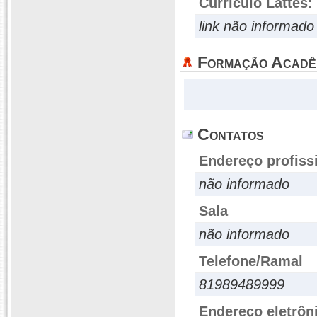
Currículo Lattes:
link não informado
Formação Acadê
Contatos
Endereço profiss
não informado
Sala
não informado
Telefone/Ramal
81989489999
Endereço eletrôn