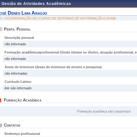
e Gestão de Atividades Acadêmicas
osé Denes Lima Araújo
IJ - COORDENAÇÃO DO CURSO DE SISTEMAS DE INFORMAÇÃO/CSHNB
Perfil Pessoal
Descrição pessoal
não informada
Formação acadêmica/profissional (Onde obteve os títulos, atuação profissional, et
não informada
Áreas de Interesse
(áreas de interesse de ensino e pesquisa)
não informadas
Currículo Lattes:
link não informado
Formação Acadêmica
Formação acadêmica não cadastrada
Contatos
Endereço profissional