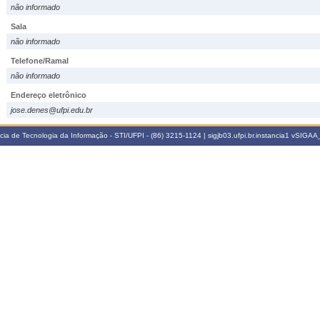
não informado
Sala
não informado
Telefone/Ramal
não informado
Endereço eletrônico
jose.denes@ufpi.edu.br
ia de Tecnologia da Informação - STI/UFPI - (86) 3215-1124 | sigjb03.ufpi.br.instancia1
vSIGAA_