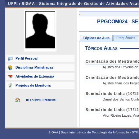
UFPI ›
SIGAA - Sistema Integrado de Gestão de Atividades Ac
-
PPGCOM024 - SE
Tópicos de Aula
Frequências
Tópicos Aulas
Perfil Pessoal
Orientação dos Mestrando
Ajustes dos Projetos d
Disciplinas Ministradas
Atividades de Extensão
Orientação dos Mestrando
Ajustes finais dos Proj
Projetos de Monitoria
Seminário de Linha (10/12
Daniel dos Santos Cunh
Ir ao Menu Principal
Seminário de Linha (17/12
Vitor Ribeiro Lages; A
SIGAA | Superintendência de Tecnologia da Informação - STI/UF