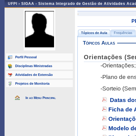
UFPI ›
SIGAA - Sistema Integrado de Gestão de Atividades Ac
-
P
Tópicos de Aula
Frequências
Tópicos Aulas
Orientações (Sem
Perfil Pessoal
-Orientações;
Disciplinas Ministradas
Atividades de Extensão
-Plano de ens
Projetos de Monitoria
-Sorteio (Sem
Ir ao Menu Principal
Datas do
Ficha de 
Orientaçõ
Modelo d