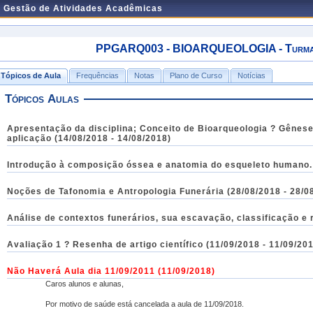
e Gestão de Atividades Acadêmicas
PPGARQ003 - BIOARQUEOLOGIA - Turma: 
Tópicos de Aula
Frequências
Notas
Plano de Curso
Notícias
Tópicos Aulas
Apresentação da disciplina; Conceito de Bioarqueologia ? Gênes
aplicação (14/08/2018 - 14/08/2018)
Introdução à composição óssea e anatomia do esqueleto humano. 
Noções de Tafonomia e Antropologia Funerária (28/08/2018 - 28/0
Análise de contextos funerários, sua escavação, classificação e r
Avaliação 1 ? Resenha de artigo científico (11/09/2018 - 11/09/20
Não Haverá Aula dia 11/09/2011
(11/09/2018)
Caros alunos e alunas,
Por motivo de saúde está cancelada a aula de 11/09/2018.