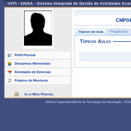
UFPI ›
SIGAA - Sistema Integrado de Gestão de Atividades Ac
-
CMP043
Tópicos de Aula
Frequências
Tópicos Aulas
Perfil Pessoal
Disciplinas Ministradas
Atividades de Extensão
Projetos de Monitoria
Ir ao Menu Principal
SIGAA | Superintendência de Tecnologia da Informação - STI/UF