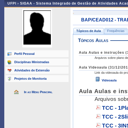
UFPI ›
SIGAA - Sistema Integrado de Gestão de Atividades Ac
-
BAP/CEAD012 - TRAB
Tópicos de Aula
Frequências
Tópicos Aulas
Aula Aulas e instruções (
Perfil Pessoal
Arquivos sobre plano de 
Disciplinas Ministradas
Aula Videoaula (31/12/201
Atividades de Extensão
Link da videoaula do pro
Projetos de Monitoria
Videoaula
Aula Aulas e ins
Ir ao Menu Principal
Arquivos sobr
TCC - 1Pl
TCC - 2Sl
TCC - 3