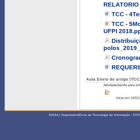
RELATORIO 
TCC - 4T
TCC - 5M
UFPI 2018.p
Distribui
polos_2019_
Cronogram
REQUERI
Aula Envio do artigo (TCC
Atividade/tarefa para e
Inicia em 14/01
SIGAA | Superintendência de Tecnologia da Informação - STI/UF