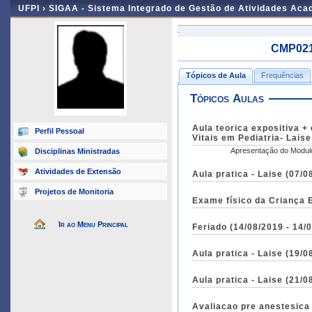
UFPI ›
SIGAA - Sistema Integrado de Gestão de Atividades Ac
-
CMP021 
Tópicos de Aula
Frequências
Tópicos Aulas
Aula teorica expositiva + casosclini
Perfil Pessoal
Vitais em Pediatria- Laise
Disciplinas Ministradas
Atividades de Extensão
Aula pratica - Laise (07/0
Projetos de Monitoria
Exame físico da Criança E
Ir ao Menu Principal
Feriado (14/08/2019 - 1
Aula pratica - Laise (19/0
Aula pratica - Laise (21/0
Avaliacao pre anestesica 