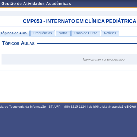
e Gestão de Atividades Acadêmicas
CMP053 - INTERNATO EM CLÍNICA PEDIÁTRICA II -
Tópicos de Aula
Frequências
Notas
Plano de Curso
Notícias
Tópicos Aulas
Nenhum item foi encontrado
a de Tecnologia da Informação - STI/UFPI - (86) 3215-1124 | sigjb06.ufpi.br.instancia1
vSIGAA_