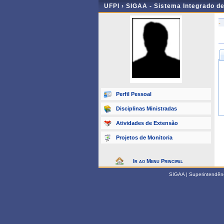
UFPI ›
SIGAA - Sistema Integrado d
-
Perfil Pessoal
Disciplinas Ministradas
Atividades de Extensão
Projetos de Monitoria
Ir ao Menu Principal
SIGAA | Superintendênci