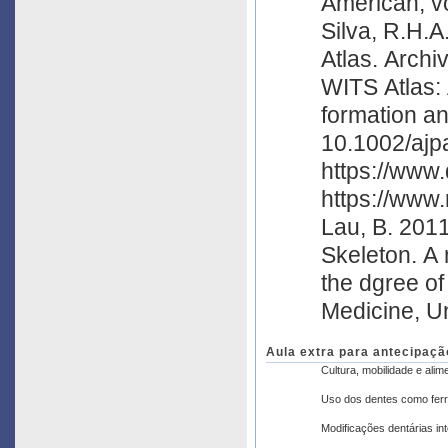
American, vo
Silva, R.H.A
Atlas. Archives of O
WITS Atlas: 
formation a
10.1002/ajpa.23424. AlQahtani, London 
https://www.
https://www.
Lau, B. 201
Skeleton. A 
the dgree of
Medicine, Un
Aula extra para antecipaçã
Cultura, mobilidade e alim
Uso dos dentes como fer
Modificações dentárias int