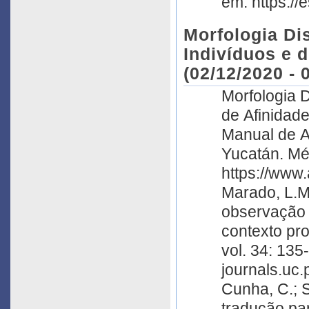
em: https://
Morfologia Discreta Dentári
Indivíduos e 
(02/12/2020 - 
Morfologia D
de Afinidade
Manual de A
Yucatán. Mé
https://www
Marado, L.M.
observação 
contexto pr
vol. 34: 135
journals.uc.
Cunha, C.; S
tradução pa