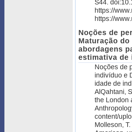
S44. doi:10.
https://www
https://www
Noções de perf
Maturação do 
abordagens pa
estimativa de 
Noções de pe
indivíduo e
idade de ind
AlQahtani, S
the London a
Anthropolog
content/upl
Molleson, T.