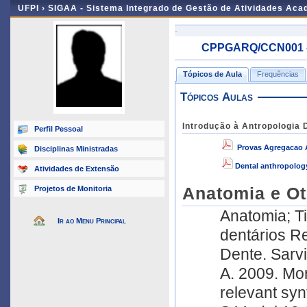
UFPI ›
SIGAA - Sistema Integrado de Gestão de Atividades Ac
-
CPPGARQ/CCN001 - 
Tópicos de Aula
Frequências
Tópicos Aulas
Introdução à Antropologia D
Perfil Pessoal
Provas Agregacao 
Disciplinas Ministradas
Dental anthropology
Atividades de Extensão
Projetos de Monitoria
Anatomia e Ot
Anatomia; T
Ir ao Menu Principal
dentários Re
Dente. Sarvi
A. 2009. Mor
relevant syn