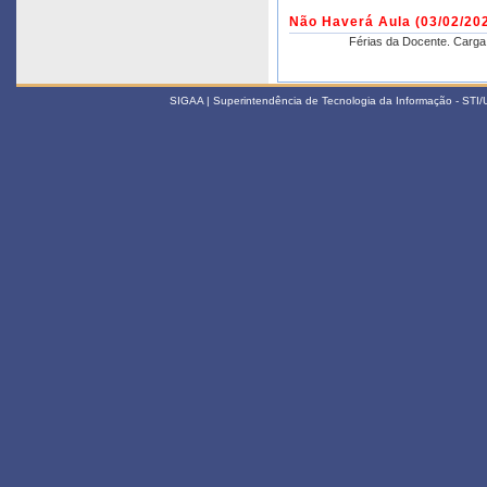
Não Haverá Aula
(03/02/20
Férias da Docente. Carga 
SIGAA | Superintendência de Tecnologia da Informação - STI/UF