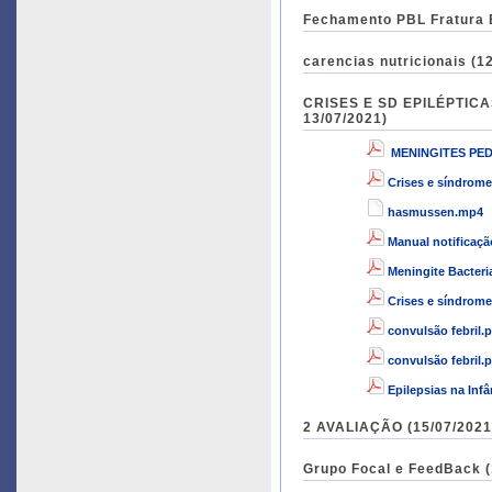
Fechamento PBL Fratura E
carencias nutricionais (1
CRISES E SD EPILÉPTICA
13/07/2021)
MENINGITES PED
Crises e síndrome
hasmussen.mp4
Manual notificaç
Meningite Bacter
Crises e síndrome
convulsão febril.
convulsão febril.
Epilepsias na Infâ
2 AVALIAÇÃO (15/
Grupo Focal e FeedBack (