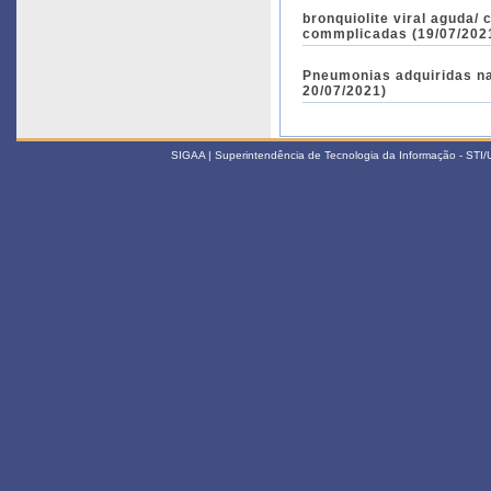
bronquiolite viral aguda
commplicadas (19/07/2021
Pneumonias adquiridas na com
20/07/2021)
SIGAA | Superintendência de Tecnologia da Informação - STI/UF