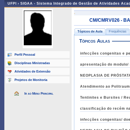
UFPI ›
SIGAA - Sistema Integrado de Gestão de Atividades Ac
-
CM/CMRV026 - BAS
Tópicos de Aula
Frequências
Tópicos Aulas
infecções congenitas e pe
Perfil Pessoal
Disciplinas Ministradas
Atividades de Extensão
NEOPLASIA DE PRÓSTATA (
Projetos de Monitoria
Atendimento ao Politrauma
Ir ao Menu Principal
Tentinites e Bursites / R