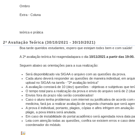
Ombro
Extra - Coluna
teórica e prática
2ª Avaliação Teórica (30/10/2021 - 30/10/2021)
Boa tarde queridos estudantes, espero que estejam todxs bem e com saúde!
A 2ª avaliação teórica foi reagendadapara o dia
10/11/2021 a partir das 19:
Seguem abaixo as orientações para a sua realização:
Será disponibilizado via SIGAA o arquivo com as questões da prova.
Cada aluno deverá responder as questões de maneira individual, em arqui
upload no SIGAA na tarefa - "2ª avaliação teórica"
A avaliação constará de 10 (dez) questões - objetivas e subjetivas que ter
O tempo total para a realização da prova e envio do arquivo será de 2 (du
Envios fora do prazo não serão considerados!
Caso o aluno tenha problemas com internet ou justificativa de acordo com
medicina, fará jus a realizar avaliação de segunda chamada que será ag
A prova é individual, portanto, plagios, cópias e afins infrigem em anulaç
plágio, a pova inteira será anulada.
Em caso de instabilidade do portal acadêmico será agendada nova data pa
Leia com atenção todas as questões, confira se existem erros e caso det
coordenador do módulo.