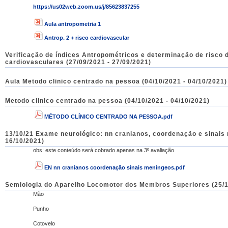
https://us02web.zoom.us/j/85623837255
Aula antropometria 1
Antrop. 2 + risco cardiovascular
Verificação de índices Antropométricos e determinação de risco
cardiovasculares (27/09/2021 - 27/09/2021)
Aula Metodo clinico centrado na pessoa (04/10/2021 - 04/10/2021)
Metodo clinico centrado na pessoa (04/10/2021 - 04/10/2021)
MÉTODO CLÍNICO CENTRADO NA PESSOA.pdf
13/10/21 Exame neurológico: nn cranianos, coordenação e sinais
16/10/2021)
obs: este conteúdo será cobrado apenas na 3º avaliação
EN nn cranianos coordenação sinais meningeos.pdf
Semiologia do Aparelho Locomotor dos Membros Superiores (25/1
Mão
Punho
Cotovelo