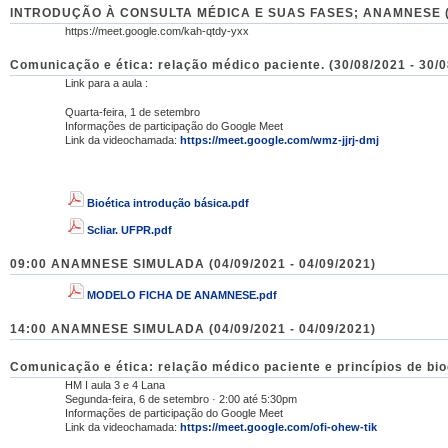
INTRODUÇÃO À CONSULTA MÉDICA E SUAS FASES; ANAMNESE (30
https://meet.google.com/kah-qtdy-yxx
Comunicação e ética: relação médico paciente. (30/08/2021 - 30/
Link para a aula :
Quarta-feira, 1 de setembro
Informações de participação do Google Meet
Link da videochamada:
https://meet.google.com/wmz-jjrj-dmj
Bioética introdução básica.pdf
Scliar. UFPR.pdf
09:00 ANAMNESE SIMULADA (04/09/2021 - 04/09/2021)
MODELO FICHA DE ANAMNESE.pdf
14:00 ANAMNESE SIMULADA (04/09/2021 - 04/09/2021)
Comunicação e ética: relação médico paciente e princípios de bioé
HM I aula 3 e 4 Lana
Segunda-feira, 6 de setembro · 2:00 até 5:30pm
Informações de participação do Google Meet
Link da videochamada:
https://meet.google.com/ofi-ohew-tik