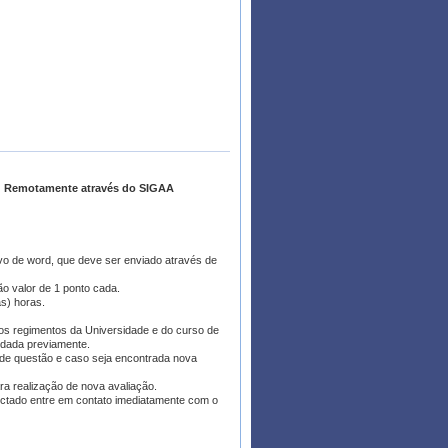
00. Remotamente através do SIGAA
vo de word, que deve ser enviado através de
ão valor de 1 ponto cada.
as) horas.
 os regimentos da Universidade e do curso de
endada previamente.
ão de questão e caso seja encontrada nova
ra realização de nova avaliação.
ectado entre em contato imediatamente com o