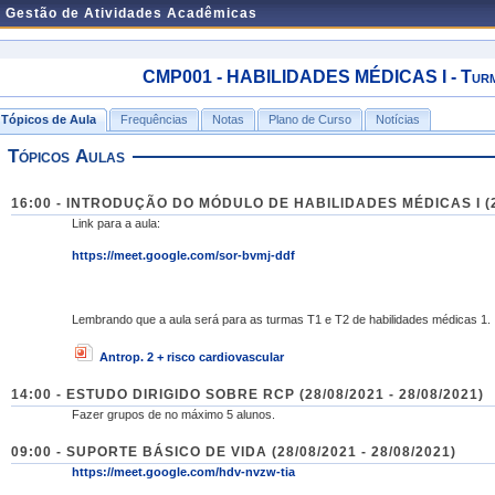
e Gestão de Atividades Acadêmicas
CMP001 - HABILIDADES MÉDICAS I - Turma
Tópicos de Aula
Frequências
Notas
Plano de Curso
Notícias
Tópicos Aulas
16:00 - INTRODUÇÃO DO MÓDULO DE HABILIDADES MÉDICAS I (23
Link para a aula:
https://meet.google.com/sor-bvmj-ddf
Lembrando que a aula será para as turmas T1 e T2 de habilidades médicas 1.
Antrop. 2 + risco cardiovascular
14:00 - ESTUDO DIRIGIDO SOBRE RCP (28/08/2021 - 28/08/2021)
Fazer grupos de no máximo 5 alunos.
09:00 - SUPORTE BÁSICO DE VIDA (28/08/2021 - 28/08/2021)
https://meet.google.com/hdv-nvzw-tia