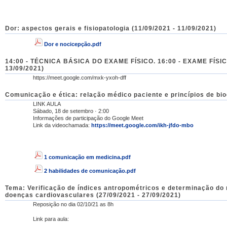
Dor: aspectos gerais e fisiopatologia (11/09/2021 - 11/09/2021)
Dor e nocicepção.pdf
14:00 - TÉCNICA BÁSICA DO EXAME FÍSICO. 16:00 - EXAME FÍSIC
13/09/2021)
https://meet.google.com/mxk-yxoh-dff
Comunicação e ética: relação médico paciente e princípios de bioé
LINK AULA
Sábado, 18 de setembro · 2:00
Informações de participação do Google Meet
Link da videochamada:
https://meet.google.com/ikh-jfdo-mbo
1 comunicação em medicina.pdf
2 habilidades de comunicação.pdf
Tema: Verificação de índices antropométricos e determinação do
doenças cardiovasculares (27/09/2021 - 27/09/2021)
Reposição no dia 02/10/21 as 8h
Link para aula: