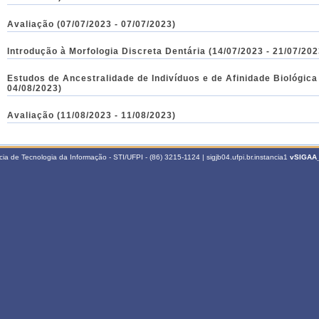
Avaliação (07/07/2023 - 07/07/2023)
Introdução à Morfologia Discreta Dentária (14/07/2023 - 21/07/202
Estudos de Ancestralidade de Indivíduos e de Afinidade Biológica
04/08/2023)
Avaliação (11/08/2023 - 11/08/2023)
a de Tecnologia da Informação - STI/UFPI - (86) 3215-1124 | sigjb04.ufpi.br.instancia1
vSIGAA_