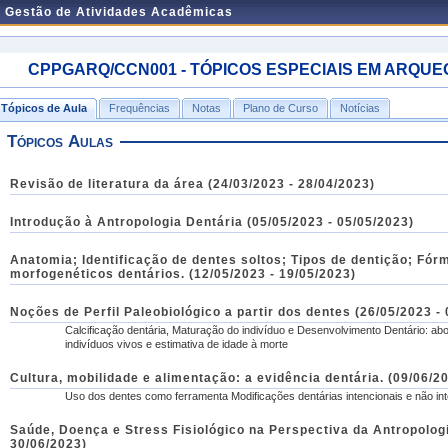
e Gestão de Atividades Acadêmicas
CPPGARQ/CCN001 - TÓPICOS ESPECIAIS EM ARQUEOLOG
Tópicos de Aula
Frequências
Notas
Plano de Curso
Notícias
Tópicos Aulas
Revisão de literatura da área (24/03/2023 - 28/04/2023)
Introdução à Antropologia Dentária (05/05/2023 - 05/05/2023)
Anatomia; Identificação de dentes soltos; Tipos de dentição; Fó
morfogenéticos dentários. (12/05/2023 - 19/05/2023)
Noções de Perfil Paleobiológico a partir dos dentes (26/05/2023 -
Calcificação dentária, Maturação do indivíduo e Desenvolvimento Dentário: ab
indivíduos vivos e estimativa de idade à morte
Cultura, mobilidade e alimentação: a evidência dentária. (09/06/2
Uso dos dentes como ferramenta Modificações dentárias intencionais e não in
Saúde, Doença e Stress Fisiológico na Perspectiva da Antropologi
30/06/2023)