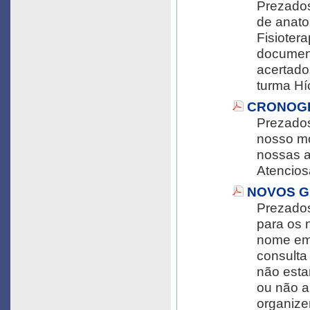
Prezados alunos, bo
de anato
Fisioter
documento em anexo. Afi
acertado
CRONOGR
Prezados alunos, 
nosso módulo: Segue em anexo os no
nossas a
Atencios
NOVOS G
Prezados alunos, b
para os nossos semi
nome em 
consulta
não estarem
ou não a
organizem para o p