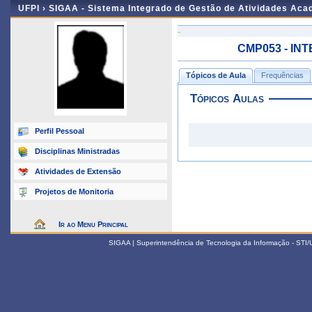
UFPI ›
SIGAA - Sistema Integrado de Gestão de Atividades Ac
-
CMP053 - INT
Tópicos de Aula
Frequências
Tópicos Aulas
Perfil Pessoal
Disciplinas Ministradas
Atividades de Extensão
Projetos de Monitoria
Ir ao Menu Principal
SIGAA | Superintendência de Tecnologia da Informação - STI/UF