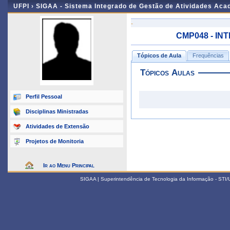
UFPI ›
SIGAA - Sistema Integrado de Gestão de Atividades Ac
-
CMP048 - INT
Tópicos de Aula
Frequências
Tópicos Aulas
Perfil Pessoal
Disciplinas Ministradas
Atividades de Extensão
Projetos de Monitoria
Ir ao Menu Principal
SIGAA | Superintendência de Tecnologia da Informação - STI/UF