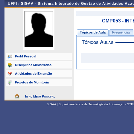
UFPI ›
SIGAA - Sistema Integrado de Gestão de Atividades Ac
-
CMP053 - INT
Tópicos de Aula
Frequências
Tópicos Aulas
Perfil Pessoal
Disciplinas Ministradas
Atividades de Extensão
Projetos de Monitoria
Ir ao Menu Principal
SIGAA | Superintendência de Tecnologia da Informação - STI/UF