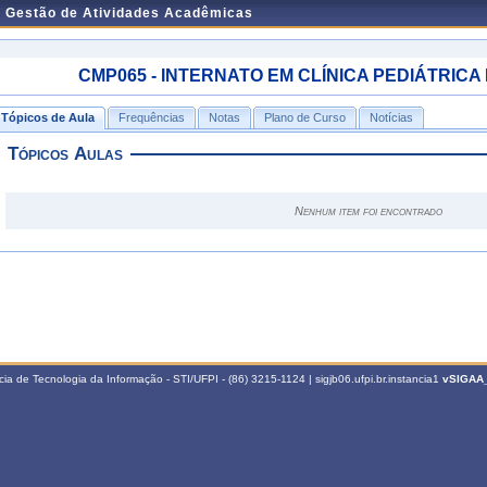
e Gestão de Atividades Acadêmicas
CMP065 - INTERNATO EM CLÍNICA PEDIÁTRICA IV -
Tópicos de Aula
Frequências
Notas
Plano de Curso
Notícias
Tópicos Aulas
Nenhum item foi encontrado
a de Tecnologia da Informação - STI/UFPI - (86) 3215-1124 | sigjb06.ufpi.br.instancia1
vSIGAA_