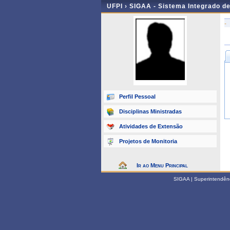
UFPI ›
SIGAA - Sistema Integrado d
-
Perfil Pessoal
Disciplinas Ministradas
Atividades de Extensão
Projetos de Monitoria
Ir ao Menu Principal
SIGAA | Superintendênci