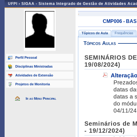
UFPI ›
SIGAA - Sistema Integrado de Gestão de Atividades Ac
-
CMP006 - BAS
Tópicos de Aula
Frequências
Tópicos Aulas
SEMINÁRIOS DE
Perfil Pessoal
19/08/2024)
Disciplinas Ministradas
Alteração
Atividades de Extensão
Prezados alunos, b
Projetos de Monitoria
datas das a
datas a 
Ir ao Menu Principal
do módula de BPB-1: 28/10/
Seminários de M
- 19/12/2024)