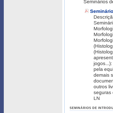
Seminários d
Seminário
Descriçã
Seminári
Morfolog
Morfolog
Morfolog
(Histolo
(Histologia) –
apresent
jogos...
pela equ
demais s
document
outros li
seguras q
LN
SEMINÁRIOS DE INTRODUÇ