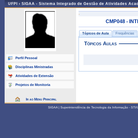
UFPI ›
SIGAA - Sistema Integrado de Gestão de Atividades Ac
-
CMP048 - INT
Tópicos de Aula
Frequências
Tópicos Aulas
Perfil Pessoal
Disciplinas Ministradas
Atividades de Extensão
Projetos de Monitoria
Ir ao Menu Principal
SIGAA | Superintendência de Tecnologia da Informação - STI/UF