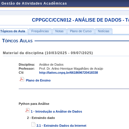
e Gestão de Atividades Acadêmicas
CPPGCC/CCN012 - ANÁLISE DE DADOS - Turm
Tópicos de Aula
Frequências
Notas
Plano de Curso
Notícias
Tópicos Aulas
Material da disciplina (10/03/2025 - 09/07/2025)
Disciplina:
Análise de Dados
Professor:
Prof. Dr. Arlino Henrique Magalhães de Araújo
CV:
http://lattes.cnpq.br/6618696720418338
Plano de Ensino
Python para Análise
1 - Introdução a Análise de Dados
2 - Extraindo dado
2.1 - Extraindo Dados da Internet