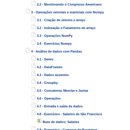
2.2 - Monitorando o Congresso Americano
3 - Operações vetoriais e matriciais com Numpy
3.1 - Criação de vetores e arrays
3.2 - Indexação e Fatiamento de arrays
3.3 - Operações NumPy
3.4 - Exercícios Numpy
4 - Análise de dados com Pandas
4.1 - Series
4.2 - DataFrames
4.3 - Dados ausentes
4.4 - Groupby
4.5 - Concatenar, Mesclar e Juntar
4.6 - Operações
4.7 - Entrada e saída de dados
4.8 - Exercícios - Salarios de São Francisco
Base de dados: Salaries
4.9 - Exercicios - Compras de Ecomerce