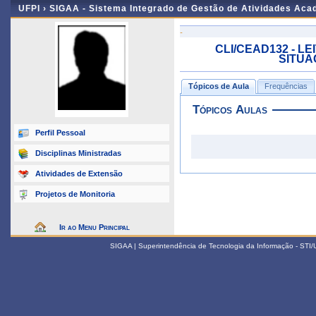
UFPI ›
SIGAA - Sistema Integrado de Gestão de Atividades Ac
-
CLI/CEAD132 - L
SITUAÇ
Tópicos de Aula
Frequências
Tópicos Aulas
Perfil Pessoal
Disciplinas Ministradas
Atividades de Extensão
Projetos de Monitoria
Ir ao Menu Principal
SIGAA | Superintendência de Tecnologia da Informação - STI/UF