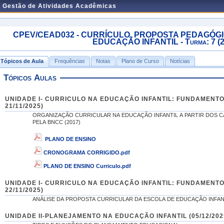
e Gestão de Atividades Acadêmicas
CPEV/CEAD032 - CURRÍCULO, PROPOSTA PEDAGÓG
EDUCAÇÃO INFANTIL - Turma: 7 (2
Tópicos de Aula
Frequências
Notas
Plano de Curso
Notícias
Tópicos Aulas
UNIDADE I- CURRICULO NA EDUCAÇÃO INFANTIL: FUNDAMENTOS LEGAIS (21/11/2025 -
21/11/2025)
ORGANIZAÇÃO CURRICULAR NA EDUCAÇÃO INFANTIL A PARTIR DOS C
PELA BNCC (2017)
PLANO DE ENSINO
CRONOGRAMA CORRIGIDO.pdf
PLANO DE ENSINO Curriculo.pdf
UNIDADE I- CURRICULO NA EDUCAÇÃO INFANTIL: FUNDAMENTOS 
22/11/2025)
ANÁLISE DA PROPOSTA CURRICULAR DA ESCOLA DE EDUCAÇÃO INFAN
UNIDADE II-PLANEJAMENTO NA EDUCAÇÃO INFANTIL (05/12/2025 