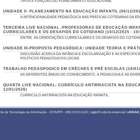
TIPOS E FUNÇÕES DO PLANEJAMENTO EDUCACIONAL
UNIDADE II- PLANEJAMENTO NA EDUCAÇÃO INFANTIL (06/12/2025
A INTENCIONALIDADE PEDAGÓGICA NAS PRÁTICAS COTIDIANAS DA E
TERCEIRA LIVE NACIONAL -PROFESSORAS DE EDUCAÇÃO INFAN
CURRICULARES E OS DESAFIOS DO COTIDIANO (10/12/2025 - 10/
ENTRE AS ORIENTAÇÕES CURRICULARES E OS DESAFIOS DO COTIDI
UNIDADE III-PROPOSTA PEDAGÓGICA: UNIDADE TEORIA E PRÁTICA
DISCUSSÃO ACERCA DA INFÂNCIA E ESCOLARIZAÇÃO E AS ESPECIF
POLÍTICOS PEDAGÓGICOS LOCAIS
TRABALHO PEDAGPOGICO EM CRÉCHES E PRÉ ESCOLAS (10/01/20
AS DIFERENTES ÁREAS DO CONHECIMENTO, A PEDAGOGIA E AS DIVE
QUARTA LIVE NACIONAL: CURRÍCULO ANTIRRACISTA NA EDUCAÇÃO INFANTIL (12/01/2026 -
12/01/2026)
CURRICULO ANTIRRACISTA NA EDUCAÇÃO INFANTIL
a de Tecnologia da Informação - STI/UFPI - (86) 3215-1124 | sigjb03.ufpi.br.instancia1
vSIGAA_