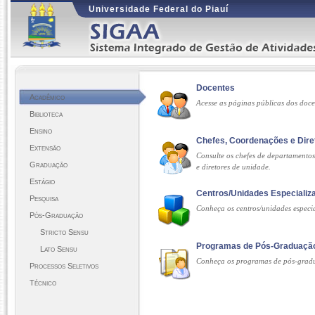
Universidade Federal do Piauí
Docentes
Acadêmico
Acesse as páginas públicas dos doc
Biblioteca
Ensino
Chefes, Coordenações e Dire
Extensão
Consulte os chefes de departamento
Graduação
e diretores de unidade.
Estágio
Centros/Unidades Especializ
Pesquisa
Conheça os centros/unidades especi
Pós-Graduação
Stricto Sensu
Programas de Pós-Graduaçã
Lato Sensu
Conheça os programas de pós-grad
Processos Seletivos
Técnico