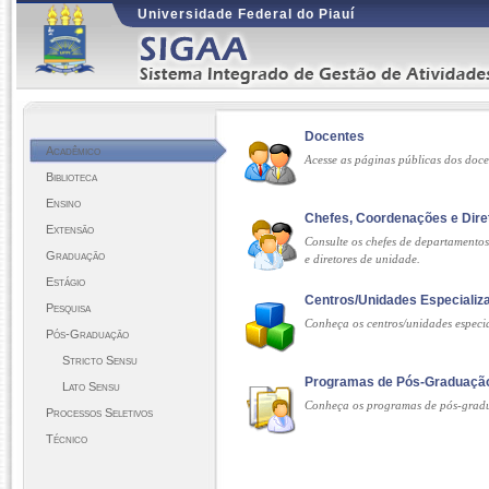
Universidade Federal do Piauí
Docentes
Acadêmico
Acesse as páginas públicas dos doc
Biblioteca
Ensino
Chefes, Coordenações e Dire
Extensão
Consulte os chefes de departamento
Graduação
e diretores de unidade.
Estágio
Centros/Unidades Especializ
Pesquisa
Conheça os centros/unidades especi
Pós-Graduação
Stricto Sensu
Programas de Pós-Graduaçã
Lato Sensu
Conheça os programas de pós-grad
Processos Seletivos
Técnico