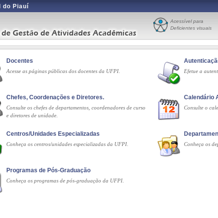
 do Piauí
Acessível para
Deficientes visuais
Docentes
Autenticaç
Acesse as páginas públicas dos docentes da UFPI.
Efetue a auten
Chefes, Coordenações e Diretores.
Calendário
Consulte os chefes de departamentos, coordenadores de curso
Consulte o ca
e diretores de unidade.
Centros/Unidades Especializadas
Departamen
Conheça os centros/unidades especializadas da UFPI.
Conheça os de
Programas de Pós-Graduação
Conheça os programas de pós-graduação da UFPI.