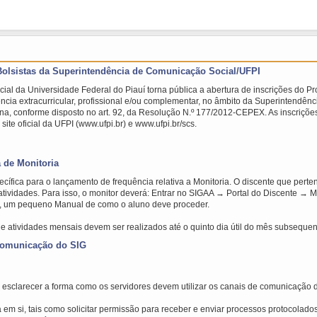
 Bolsistas da Superintendência de Comunicação Social/UFPI
al da Universidade Federal do Piauí torna pública a abertura de inscrições do P
ncia extracurricular, profissional e/ou complementar, no âmbito da Superintendê
a, conforme disposto no art. 92, da Resolução N.º 177/2012-CEPEX. As inscrições
ite oficial da UFPI (www.ufpi.br) e www.ufpi.br/scs.
 de Monitoria
ífica para o lançamento de frequência relativa a Monitoria. O discente que perte
atividades. Para isso, o monitor deverá: Entrar no SIGAA → Portal do Discente → M
, um pequeno Manual de como o aluno deve proceder.
e atividades mensais devem ser realizados até o quinto dia útil do mês subsequen
 comunicação do SIG
 esclarecer a forma como os servidores devem utilizar os canais de comunicação d
em si, tais como solicitar permissão para receber e enviar processos protocolad