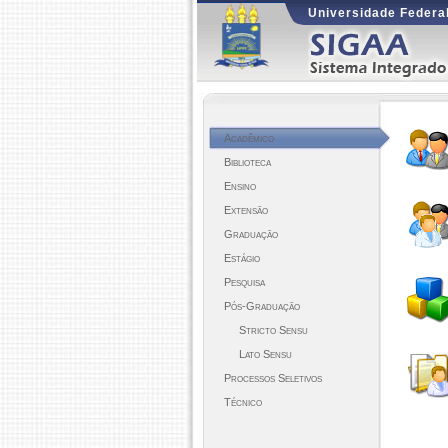
Universidade Federal
Acadêmico
Biblioteca
Ensino
Extensão
Graduação
Estágio
Pesquisa
Pós-Graduação
Stricto Sensu
Lato Sensu
Processos Seletivos
Técnico