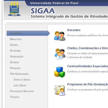
Universidade Federal do Piauí
Docentes
Acadêmico
Acesse as páginas públicas dos doc
Biblioteca
Ensino
Chefes, Coordenações e Dire
Extensão
Consulte os chefes de departamento
Graduação
e diretores de unidade.
Estágio
Centros/Unidades Especializ
Pesquisa
Conheça os centros/unidades especi
Pós-Graduação
Stricto Sensu
Programas de Pós-Graduaçã
Lato Sensu
Conheça os programas de pós-grad
Processos Seletivos
Técnico