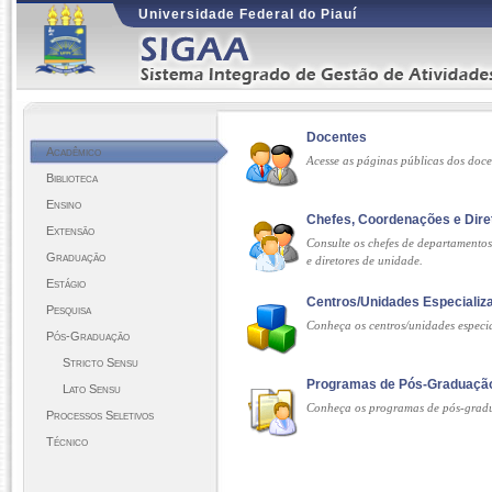
Universidade Federal do Piauí
Docentes
Acadêmico
Acesse as páginas públicas dos doc
Biblioteca
Ensino
Chefes, Coordenações e Dire
Extensão
Consulte os chefes de departamento
Graduação
e diretores de unidade.
Estágio
Centros/Unidades Especializ
Pesquisa
Conheça os centros/unidades especi
Pós-Graduação
Stricto Sensu
Programas de Pós-Graduaçã
Lato Sensu
Conheça os programas de pós-grad
Processos Seletivos
Técnico