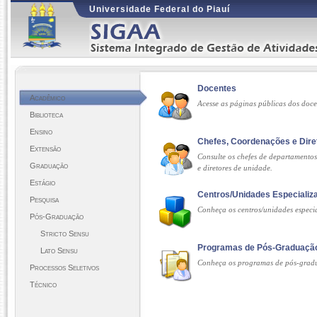
Universidade Federal do Piauí
Docentes
Acadêmico
Acesse as páginas públicas dos doc
Biblioteca
Ensino
Chefes, Coordenações e Dire
Extensão
Consulte os chefes de departamento
Graduação
e diretores de unidade.
Estágio
Centros/Unidades Especializ
Pesquisa
Conheça os centros/unidades especi
Pós-Graduação
Stricto Sensu
Programas de Pós-Graduaçã
Lato Sensu
Conheça os programas de pós-grad
Processos Seletivos
Técnico