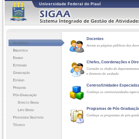
Universidade Federal do Piauí
Docentes
Acadêmico
Acesse as páginas públicas dos doc
Biblioteca
Ensino
Chefes, Coordenações e Dire
Extensão
Consulte os chefes de departamento
Graduação
e diretores de unidade.
Estágio
Centros/Unidades Especializ
Pesquisa
Conheça os centros/unidades especi
Pós-Graduação
Stricto Sensu
Programas de Pós-Graduaçã
Lato Sensu
Conheça os programas de pós-grad
Processos Seletivos
Técnico