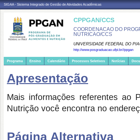
SIGAA - Sistema Integrado de Gestão de Atividades Acadêmicas
CPPGAN/CCS
COORDENACAO DO PROGR
NUTRICAO/CCS
UNIVERSIDADE FEDERAL DO PIA
http://www.posgraduacao.ufpi.br//ppgan
Programa
Ensino
Calendário
Processos Seletivos
Notícias
Doc
Apresentação
Mais informações referentes ao
Nutrição você encontra no endereço 
Página Alternativa