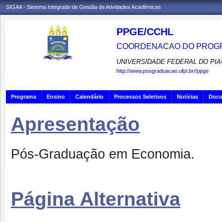
SIGAA - Sistema Integrado de Gestão de Atividades Acadêmicas
PPGE/CCHL
COORDENACAO DO PROGR
UNIVERSIDADE FEDERAL DO PIA
http://www.posgraduacao.ufpi.br//ppge
Programa
Ensino
Calendário
Processos Seletivos
Notícias
Doc
Apresentação
Pós-Graduação em Economia.
Página Alternativa