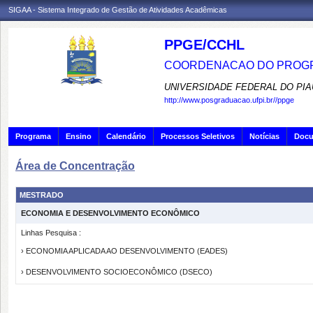
SIGAA - Sistema Integrado de Gestão de Atividades Acadêmicas
PPGE/CCHL
COORDENACAO DO PROGR
UNIVERSIDADE FEDERAL DO PIA
http://www.posgraduacao.ufpi.br//ppge
Programa
Ensino
Calendário
Processos Seletivos
Notícias
Doc
Área de Concentração
MESTRADO
ECONOMIA E DESENVOLVIMENTO ECONÔMICO
Linhas Pesquisa :
› ECONOMIA APLICADA AO DESENVOLVIMENTO (EADES)
› DESENVOLVIMENTO SOCIOECONÔMICO (DSECO)