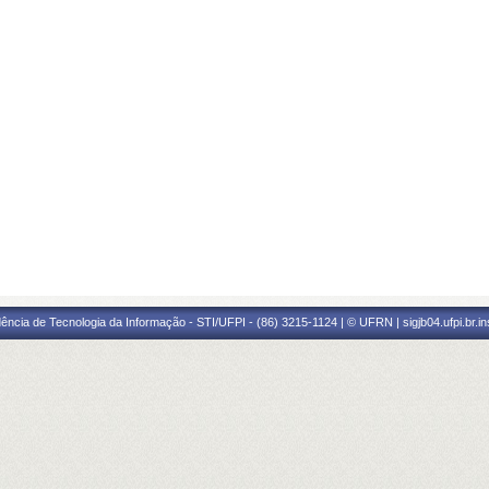
ência de Tecnologia da Informação - STI/UFPI - (86) 3215-1124 | © UFRN | sigjb04.ufpi.br.i