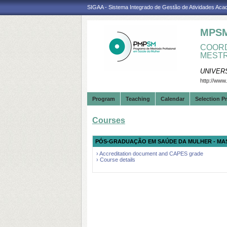
SIGAA - Sistema Integrado de Gestão de Atividades Ac
MPS
COORD
MESTR
UNIVER
http://www
Program
Teaching
Calendar
Selection P
Courses
PÓS-GRADUAÇÃO EM SAÚDE DA MULHER - MA
› Accreditation document and CAPES grade
› Course details