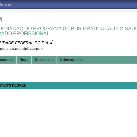
adêmicas
M
ENACAO DO PROGRAMA DE POS-GRADUACAO EM SAUD
ADO PROFISSIONAL
SIDADE FEDERAL DO PIAUÍ
.posgraduacao.ufpi.br//mpsm
rocesses
News
Documents
Other options
STER'S DEGREE