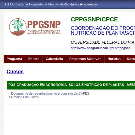
SIGAA - Sistema Integrado de Gestão de Atividades Acadêmicas
CPPGSNP/CPCE
COORDENACAO DO PROGRA
NUTRICAO DE PLANTAS/C
UNIVERSIDADE FEDERAL DO PIA
http://www.posgraduacao.ufpi.br//ppgsnp
Programa
Ensino
Calendário
Processos Seletivos
Notícias
Doc
Cursos
PÓS-GRADUAÇÃO EM AGRONOMIA  SOLOS E NUTRIÇÃO DE PLANTAS - ME
› Documento de reconhecimento e conceito da CAPES
› Detalhes do Curso