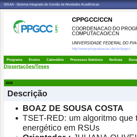
SIGAA - Sistema Integrado de Gestão de Atividades Acadêmicas
CPPGCC/CCN
COORDENACAO DO PROGR
COMPUTACAO/CCN
UNIVERSIDADE FEDERAL DO PIA
http://www.posgraduacao.ufpi.br//ppgcc
Programa
Ensino
Calendário
Processos Seletivos
Notícias
Doc
Dissertações/Teses
2026
Descrição
BOAZ DE SOUSA COSTA
TSET-RED: um algoritmo que t
energético em RSUs