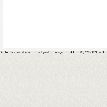
SIGAA | Superintendência de Tecnologia da Informação - STI/UFPI - (86) 3215-1124 | © UFRN