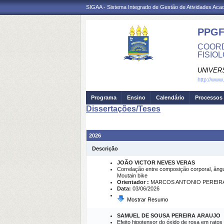
SIGAA - Sistema Integrado de Gestão de Atividades Ac
PPGF
COORD
FISIO
UNIVER
http://ww
Programa
Ensino
Calendário
Processos 
Dissertações/Teses
2026
Descrição
JOÃO VICTOR NEVES VERAS
Correlação entre composição corporal, ângul
Moutain bike
Orientador :
MARCOS ANTONIO PEREIR
Data:
03/06/2026
Mostrar Resumo
SAMUEL DE SOUSA PEREIRA ARAUJO
Efeito hipotensor do óxido de rosa em ratos