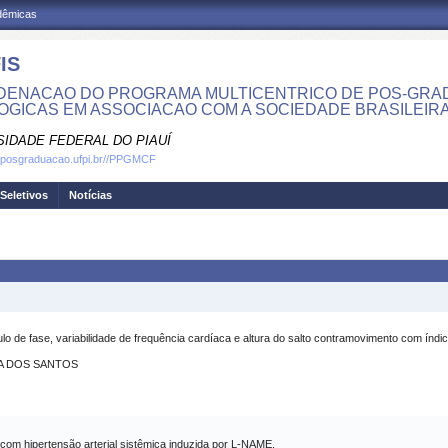
adêmicas
IS
ENACAO DO PROGRAMA MULTICENTRICO DE POS-GRAD
LOGICAS EM ASSOCIACAO COM A SOCIEDADE BRASILEIRA D
SIDADE FEDERAL DO PIAUÍ
w.posgraduacao.ufpi.br//PPGMCF
Seletivos
Notícias
o de fase, variabilidade de frequência cardíaca e altura do salto contramovimento com índic
A DOS SANTOS
 com hipertensão arterial sistêmica induzida por L-NAME.