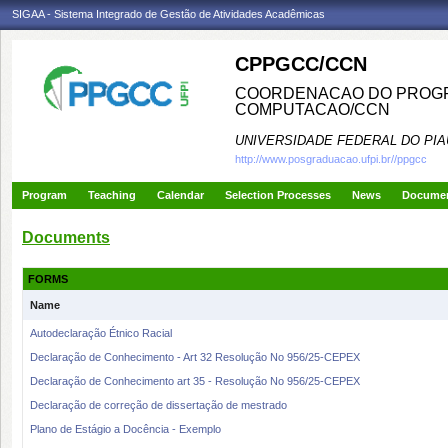
SIGAA - Sistema Integrado de Gestão de Atividades Acadêmicas
CPPGCC/CCN
COORDENACAO DO PROGR
COMPUTACAO/CCN
UNIVERSIDADE FEDERAL DO PIA
http://www.posgraduacao.ufpi.br//ppgcc
Program
Teaching
Calendar
Selection Processes
News
Docume
Documents
FORMS
Name
Autodeclaração Étnico Racial
Declaração de Conhecimento - Art 32 Resolução No 956/25-CEPEX
Declaração de Conhecimento art 35 - Resolução No 956/25-CEPEX
Declaração de correção de dissertação de mestrado
Plano de Estágio a Docência - Exemplo