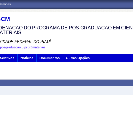
adêmicas
GCM
ENACAO DO PROGRAMA DE POS-GRADUACAO EM CIENC
ATERIAIS
SIDADE FEDERAL DO PIAUÍ
.posgraduacao.ufpi.br//materiais
Seletivos
Notícias
Documentos
Outras Opções