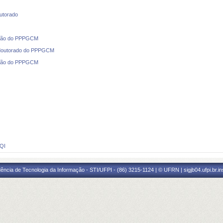
utorado
tação do PPPGCM
e doutorado do PPPGCM
cação do PPPGCM
SQI
ência de Tecnologia da Informação - STI/UFPI - (86) 3215-1124 | © UFRN | sigjb04.ufpi.br.i