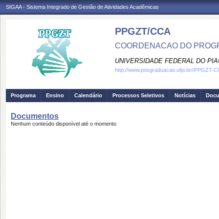
SIGAA - Sistema Integrado de Gestão de Atividades Acadêmicas
PPGZT/CCA
COORDENACAO DO PROGR
UNIVERSIDADE FEDERAL DO PIA
http://www.posgraduacao.ufpi.br//PPGZT-
Programa
Ensino
Calendário
Processos Seletivos
Notícias
Doc
Documentos
Nenhum conteúdo disponível até o momento