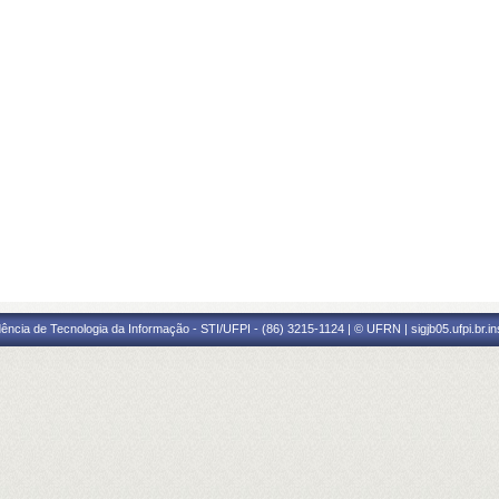
ência de Tecnologia da Informação - STI/UFPI - (86) 3215-1124 | © UFRN | sigjb05.ufpi.br.i