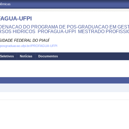
adêmicas
AGUA-UFPI
ENACAO DO PROGRAMA DE POS-GRADUACAO EM GEST
SOS HIDRICOS  PROFAGUA-UFPI  MESTRADO PROFISS
SIDADE FEDERAL DO PIAUÍ
w.posgraduacao.ufpi.br//PROFAGUA-UFPI
Seletivos
Notícias
Documentos