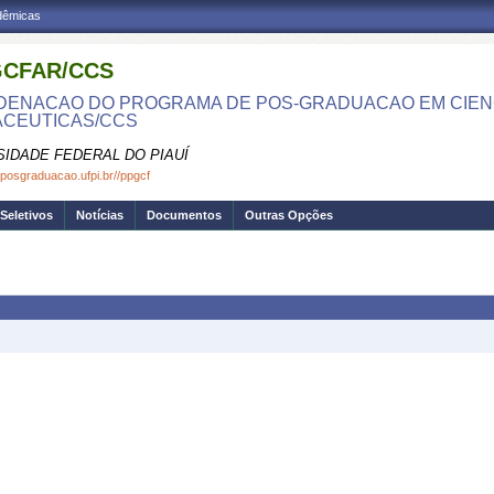
adêmicas
CFAR/CCS
ENACAO DO PROGRAMA DE POS-GRADUACAO EM CIEN
CEUTICAS/CCS
SIDADE FEDERAL DO PIAUÍ
.posgraduacao.ufpi.br//ppgcf
Seletivos
Notícias
Documentos
Outras Opções