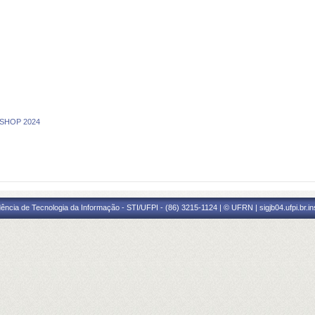
KSHOP 2024
ência de Tecnologia da Informação - STI/UFPI - (86) 3215-1124 | © UFRN | sigjb04.ufpi.br.i