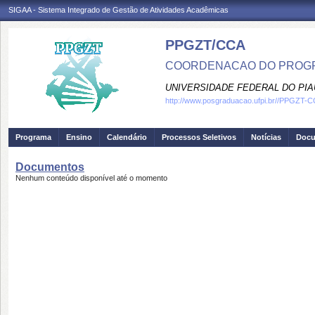
SIGAA - Sistema Integrado de Gestão de Atividades Acadêmicas
PPGZT/CCA
COORDENACAO DO PROGR
UNIVERSIDADE FEDERAL DO PIA
http://www.posgraduacao.ufpi.br//PPGZT-
Programa
Ensino
Calendário
Processos Seletivos
Notícias
Doc
Documentos
Nenhum conteúdo disponível até o momento