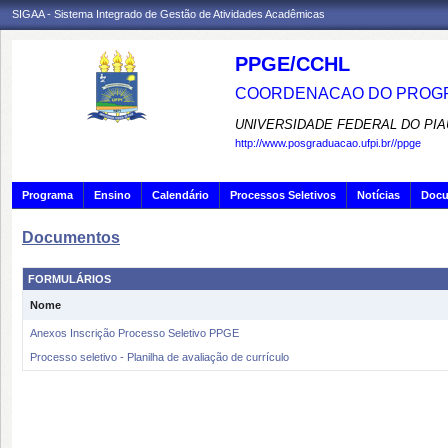
SIGAA - Sistema Integrado de Gestão de Atividades Acadêmicas
PPGE/CCHL
COORDENACAO DO PROGR
UNIVERSIDADE FEDERAL DO PIA
http://www.posgraduacao.ufpi.br//ppge
Programa
Ensino
Calendário
Processos Seletivos
Notícias
Doc
Documentos
FORMULÁRIOS
Nome
Anexos Inscrição Processo Seletivo PPGE
Processo seletivo - Planilha de avaliação de currículo