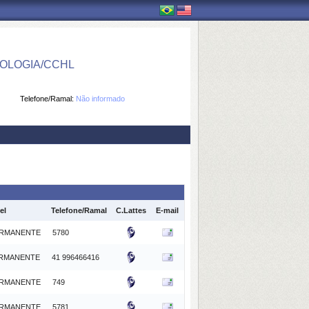
OLOGIA/CCHL
Telefone/Ramal:
Não informado
el
Telefone/Ramal
C.Lattes
E-mail
RMANENTE
5780
RMANENTE
41 996466416
RMANENTE
749
RMANENTE
5781