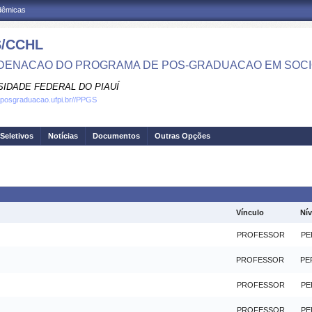
adêmicas
/CCHL
ENACAO DO PROGRAMA DE POS-GRADUACAO EM SOCI
SIDADE FEDERAL DO PIAUÍ
.posgraduacao.ufpi.br//PPGS
Seletivos
Notícias
Documentos
Outras Opções
Vínculo
Nív
PROFESSOR
PE
PROFESSOR
PE
PROFESSOR
PE
PROFESSOR
PE