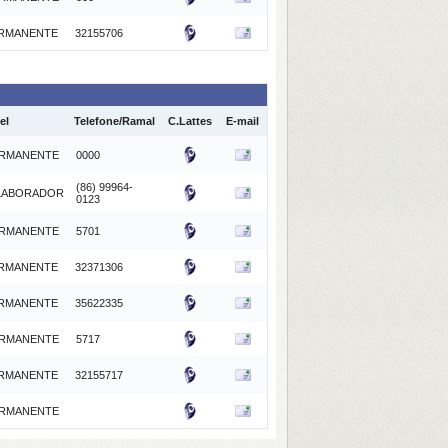
RMANENTE
32155706
el
Telefone/Ramal
C.Lattes
E-mail
RMANENTE
0000
(86) 99964-
LABORADOR
0123
RMANENTE
5701
RMANENTE
32371306
RMANENTE
35622335
RMANENTE
5717
RMANENTE
32155717
RMANENTE