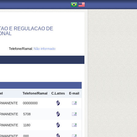
AO E REGULACAO DE
IONAL
Telefone/Ramal:
Não informado
el
Telefone/Ramal
C.Lattes
E-mail
RMANENTE
00000000
RMANENTE
5708
RMANENTE
1180
RMANENTE
000