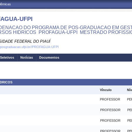
adêmicas
AGUA-UFPI
ENACAO DO PROGRAMA DE POS-GRADUACAO EM GEST
SOS HIDRICOS  PROFAGUA-UFPI  MESTRADO PROFISS
SIDADE FEDERAL DO PIAUÍ
w.posgraduacao.ufpi.br//PROFAGUA-UFPI
Seletivos
Notícias
Documentos
ÍDRICOS
Vínculo
Nív
PROFESSOR
PE
PROFESSOR
PE
PROFESSOR
PE
PROFESSOR
PE